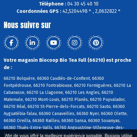
Téléphone :
04 30 45 40 10
Coordonnées GPS :
42,5204498 ° , 2,0632822 °
Nous suivre sur
Votre magasin Biocoop Bio Tea Full (66210) est proche
de :
66210 Bolquère, 66360 Caudiès-de-Conflent, 66360
Fontpédrouse, 66210 Fontrabiouse, 66210 Formiguères, 66210 La
Cabanasse, 66210 La Llagonne, 66210 Les Angles, 66210
Matemale, 66210 Mont-Louis, 66210 Planès, 66210 Puyvalador,
66210 Réal, 66210 St-Pierre-dels-Forcats, 66210 Sauto, 66360
Ayguatébia-Talau, 66360 Canaveilles, 66360 Nyer, 66360 Olette,
66360 Oreilla, 66360 Railleu, 66360 Sansa, 66360 Souanyas,
66360 Thuès-Entre-Valls, 66760 Angoustrine-Villeneuve-des-
Escaldes, 66760 Bourg-Madame, 66760 Dorres, 66120 Egat, 66760
Afin de vous offrir la meilleure expérience possible, Biocoop utilise