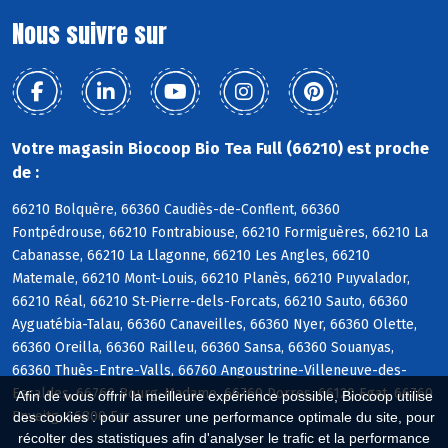
Nous suivre sur
Votre magasin Biocoop Bio Tea Full (66210) est proche
de :
66210 Bolquère, 66360 Caudiès-de-Conflent, 66360
Fontpédrouse, 66210 Fontrabiouse, 66210 Formiguères, 66210 La
Cabanasse, 66210 La Llagonne, 66210 Les Angles, 66210
Matemale, 66210 Mont-Louis, 66210 Planès, 66210 Puyvalador,
66210 Réal, 66210 St-Pierre-dels-Forcats, 66210 Sauto, 66360
Ayguatébia-Talau, 66360 Canaveilles, 66360 Nyer, 66360 Olette,
66360 Oreilla, 66360 Railleu, 66360 Sansa, 66360 Souanyas,
66360 Thuès-Entre-Valls, 66760 Angoustrine-Villeneuve-des-
Escaldes, 66760 Bourg-Madame, 66760 Dorres, 66120 Egat, 66760
Afin de vous offrir la meilleure expérience possible, Biocoop utilise
Enveitg, 66800 Err
des cookies : pour assurer une performance optimale du site, pour
récolter des statistiques afin d'analyser le trafic et la performance