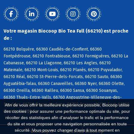
Votre magasin Biocoop Bio Tea Full (66210) est proche
de :
66210 Bolquère, 66360 Caudiès-de-Conflent, 66360
Fontpédrouse, 66210 Fontrabiouse, 66210 Formiguères, 66210 La
Cabanasse, 66210 La Llagonne, 66210 Les Angles, 66210
Matemale, 66210 Mont-Louis, 66210 Planès, 66210 Puyvalador,
66210 Réal, 66210 St-Pierre-dels-Forcats, 66210 Sauto, 66360
Ayguatébia-Talau, 66360 Canaveilles, 66360 Nyer, 66360 Olette,
66360 Oreilla, 66360 Railleu, 66360 Sansa, 66360 Souanyas,
66360 Thuès-Entre-Valls, 66760 Angoustrine-Villeneuve-des-
Escaldes, 66760 Bourg-Madame, 66760 Dorres, 66120 Egat, 66760
Afin de vous offrir la meilleure expérience possible, Biocoop utilise
Enveitg, 66800 Err
des cookies : pour assurer une performance optimale du site, pour
récolter des statistiques afin d'analyser le trafic et la performance
du site et vous proposer une navigation personnalisée en toute
sécurité. Vous pouvez changer d'avis à tout moment en
Biocoop.fr
Le réseau Biocoop