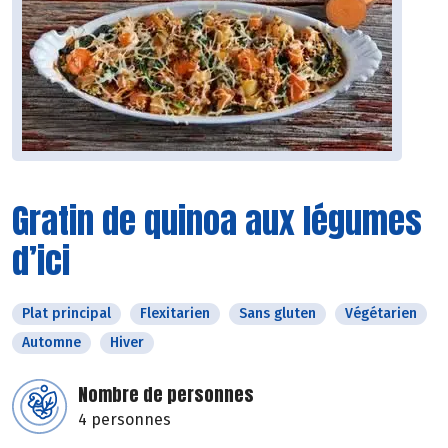
Gratin de quinoa aux légumes
d’ici
Plat principal
Flexitarien
Sans gluten
Végétarien
Automne
Hiver
Nombre de personnes
4 personnes