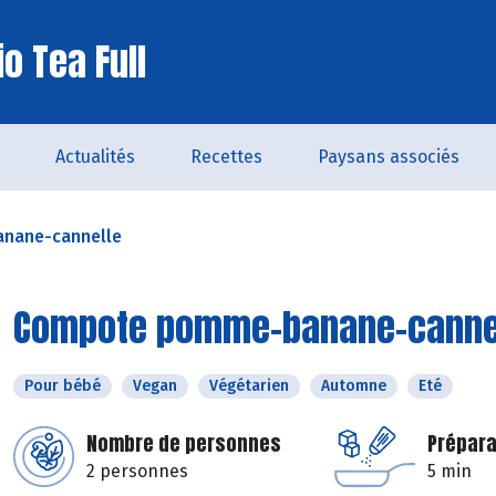
o Tea Full
Actualités
Recettes
Paysans associés
nane-cannelle
Compote pomme-banane-canne
Pour bébé
Vegan
Végétarien
Automne
Eté
Nombre de personnes
Prépara
2 personnes
5 min