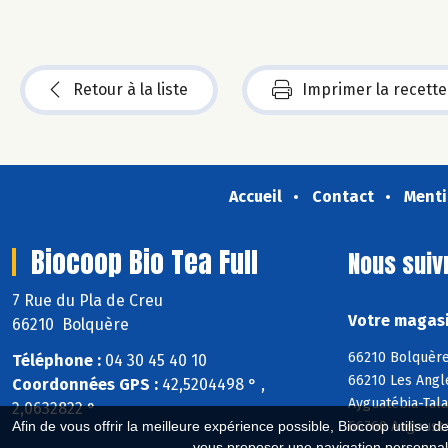
Retour à la liste
Imprimer la recette
Accueil
Contact
Menti
Biocoop Bio Tea Full
Nous suiv
7 Rue du Pla de Creu
Votre magasi
66210 Bolquère
66210 Bolquère
Téléphone :
04 30 45 40 10
66210 Les Angle
Coordonnées GPS :
42,5204498 ° ,
Ayguatébia-Tala
2,0632822 °
66760 Angoustr
Afin de vous offrir la meilleure expérience possible, Biocoop utilise d
vous proposer une navigation personnal