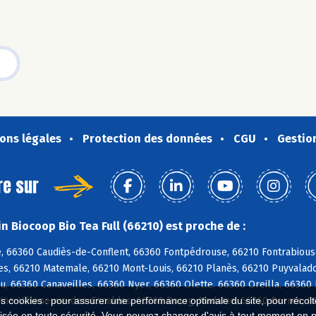
ons légales
Protection des données
CGU
Gestio
re sur
n Biocoop Bio Tea Full (66210) est proche de :
, 66360 Caudiès-de-Conflent, 66360 Fontpédrouse, 66210 Fontrabious
s, 66210 Matemale, 66210 Mont-Louis, 66210 Planès, 66210 Puyvalador
u, 66360 Canaveilles, 66360 Nyer, 66360 Olette, 66360 Oreilla, 66360
ine-Villeneuve-des-Escaldes, 66760 Bourg-Madame, 66760 Dorres, 661
es cookies : pour assurer une performance optimale du site, pour récolter
isée en toute sécurité. Vous pouvez changer d'avis à tout moment en 