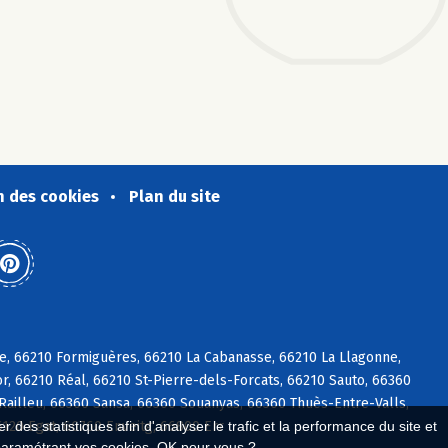
n des cookies
Plan du site
e, 66210 Formiguères, 66210 La Cabanasse, 66210 La Llagonne,
, 66210 Réal, 66210 St-Pierre-dels-Forcats, 66210 Sauto, 66360
 Railleu, 66360 Sansa, 66360 Souanyas, 66360 Thuès-Entre-Valls,
20 Egat, 66760 Enveitg, 66800 Err
 des statistiques afin d'analyser le trafic et la performance du site et
paramétrant vos cookies. OK pour vous ?