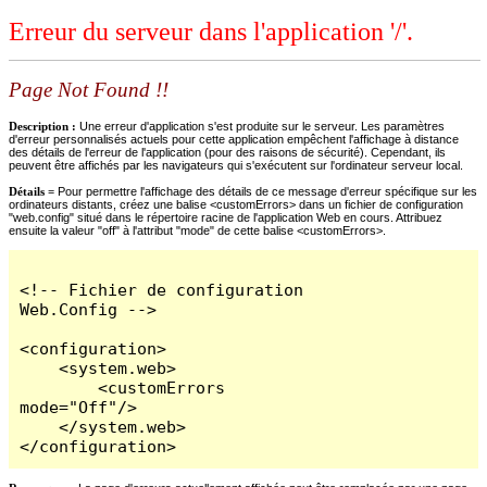
Erreur du serveur dans l'application '/'.
Page Not Found !!
Description :
Une erreur d'application s'est produite sur le serveur. Les paramètres
d'erreur personnalisés actuels pour cette application empêchent l'affichage à distance
des détails de l'erreur de l'application (pour des raisons de sécurité). Cependant, ils
peuvent être affichés par les navigateurs qui s'exécutent sur l'ordinateur serveur local.
Détails =
Pour permettre l'affichage des détails de ce message d'erreur spécifique sur les
ordinateurs distants, créez une balise <customErrors> dans un fichier de configuration
"web.config" situé dans le répertoire racine de l'application Web en cours. Attribuez
ensuite la valeur "off" à l'attribut "mode" de cette balise <customErrors>.
<!-- Fichier de configuration 
Web.Config -->

<configuration>

    <system.web>

        <customErrors 
mode="Off"/>

    </system.web>

</configuration>