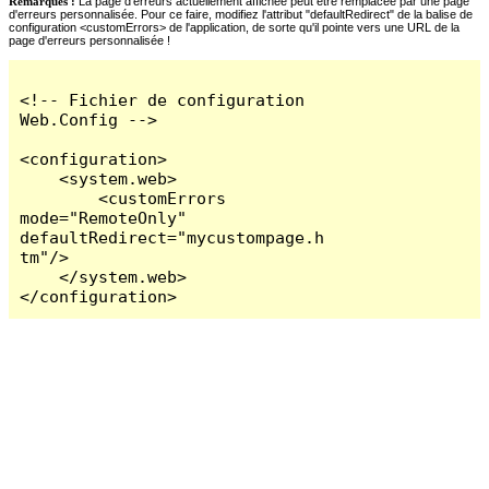
Remarques :
La page d'erreurs actuellement affichée peut être remplacée par une page
d'erreurs personnalisée. Pour ce faire, modifiez l'attribut "defaultRedirect" de la balise de
configuration <customErrors> de l'application, de sorte qu'il pointe vers une URL de la
page d'erreurs personnalisée !
<!-- Fichier de configuration 
Web.Config -->

<configuration>

    <system.web>

        <customErrors 
mode="RemoteOnly" 
defaultRedirect="mycustompage.h
tm"/>

    </system.web>

</configuration>