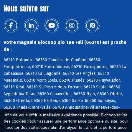
Nous suivre sur
Votre magasin Biocoop Bio Tea Full (66210) est proche
de :
66210 Bolquère, 66360 Caudiès-de-Conflent, 66360
Fontpédrouse, 66210 Fontrabiouse, 66210 Formiguères, 66210 La
Cabanasse, 66210 La Llagonne, 66210 Les Angles, 66210
Matemale, 66210 Mont-Louis, 66210 Planès, 66210 Puyvalador,
66210 Réal, 66210 St-Pierre-dels-Forcats, 66210 Sauto, 66360
Ayguatébia-Talau, 66360 Canaveilles, 66360 Nyer, 66360 Olette,
66360 Oreilla, 66360 Railleu, 66360 Sansa, 66360 Souanyas,
66360 Thuès-Entre-Valls, 66760 Angoustrine-Villeneuve-des-
Escaldes, 66760 Bourg-Madame, 66760 Dorres, 66120 Egat, 66760
Afin de vous offrir la meilleure expérience possible, Biocoop utilise
Enveitg, 66800 Err
des cookies : pour assurer une performance optimale du site, pour
récolter des statistiques afin d'analyser le trafic et la performance