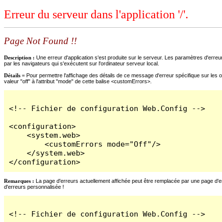
Erreur du serveur dans l'application '/'.
Page Not Found !!
Description :
Une erreur d'application s'est produite sur le serveur. Les paramètres d'erreur
par les navigateurs qui s'exécutent sur l'ordinateur serveur local.
Détails =
Pour permettre l'affichage des détails de ce message d'erreur spécifique sur les o
valeur "off" à l'attribut "mode" de cette balise <customErrors>.
<!-- Fichier de configuration Web.Config -->

<configuration>

    <system.web>

        <customErrors mode="Off"/>

    </system.web>

</configuration>
Remarques :
La page d'erreurs actuellement affichée peut être remplacée par une page d'erre
d'erreurs personnalisée !
<!-- Fichier de configuration Web.Config -->
