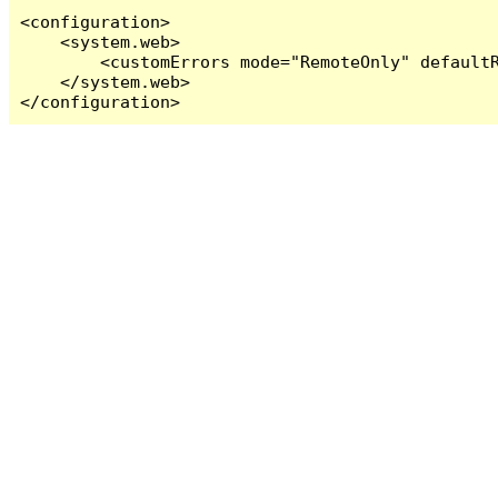
<configuration>

    <system.web>

        <customErrors mode="RemoteOnly" defaultR
    </system.web>

</configuration>