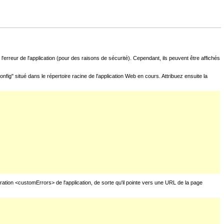
l'erreur de l'application (pour des raisons de sécurité). Cependant, ils peuvent être affichés
fig" situé dans le répertoire racine de l'application Web en cours. Attribuez ensuite la
uration <customErrors> de l'application, de sorte qu'il pointe vers une URL de la page