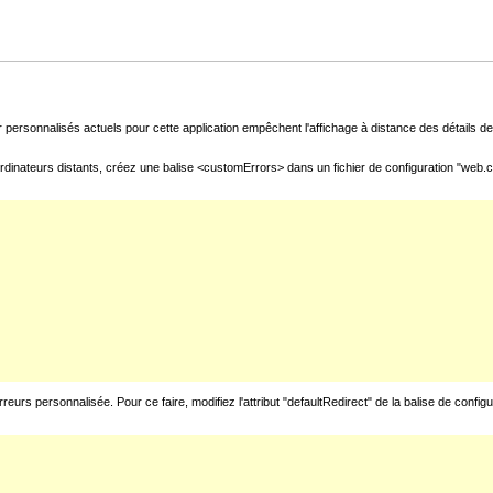
 personnalisés actuels pour cette application empêchent l'affichage à distance des détails de 
rdinateurs distants, créez une balise <customErrors> dans un fichier de configuration "web.con
urs personnalisée. Pour ce faire, modifiez l'attribut "defaultRedirect" de la balise de config