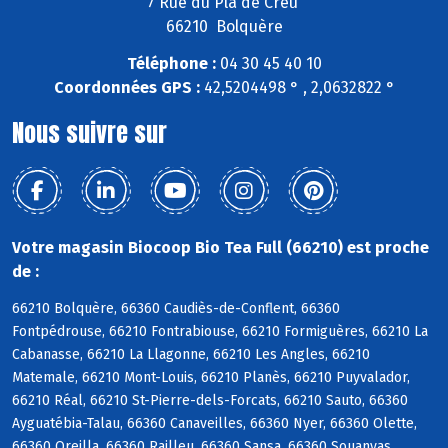
7 Rue du Pla de Creu
66210 Bolquère
Téléphone :
04 30 45 40 10
Coordonnées GPS :
42,5204498 ° , 2,0632822 °
Nous suivre sur
Votre magasin Biocoop Bio Tea Full (66210) est proche
de :
66210 Bolquère, 66360 Caudiès-de-Conflent, 66360
Fontpédrouse, 66210 Fontrabiouse, 66210 Formiguères, 66210 La
Cabanasse, 66210 La Llagonne, 66210 Les Angles, 66210
Matemale, 66210 Mont-Louis, 66210 Planès, 66210 Puyvalador,
66210 Réal, 66210 St-Pierre-dels-Forcats, 66210 Sauto, 66360
Ayguatébia-Talau, 66360 Canaveilles, 66360 Nyer, 66360 Olette,
66360 Oreilla, 66360 Railleu, 66360 Sansa, 66360 Souanyas,