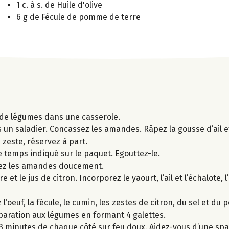
1 c. à s. de Huile d'olive
6 g de Fécule de pomme de terre
n de légumes dans une casserole.
s un saladier. Concassez les amandes. Râpez la gousse d’ail e
e zeste, réservez à part.
e temps indiqué sur le paquet. Egouttez-le.
fiez les amandes doucement.
 le jus de citron. Incorporez le yaourt, l’ail et l’échalote, l’h
’oeuf, la fécule, le cumin, les zestes de citron, du sel et du p
réparation aux légumes en formant 4 galettes.
3 minutes de chaque côté sur feu doux. Aidez-vous d’une spat