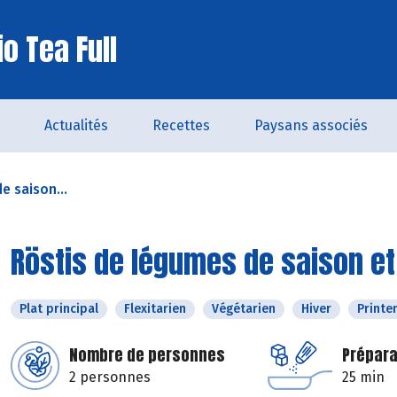
o Tea Full
Actualités
Recettes
Paysans associés
e saison...
Röstis de légumes de saison e
Plat principal
Flexitarien
Végétarien
Hiver
Print
Nombre de personnes
Prépara
2 personnes
25 min