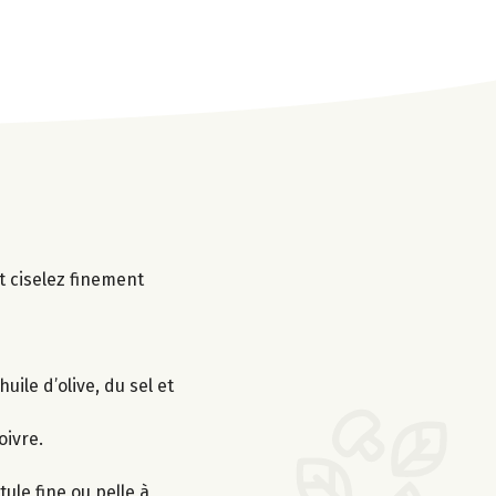
t ciselez finement
uile d’olive, du sel et
oivre.
ule fine ou pelle à