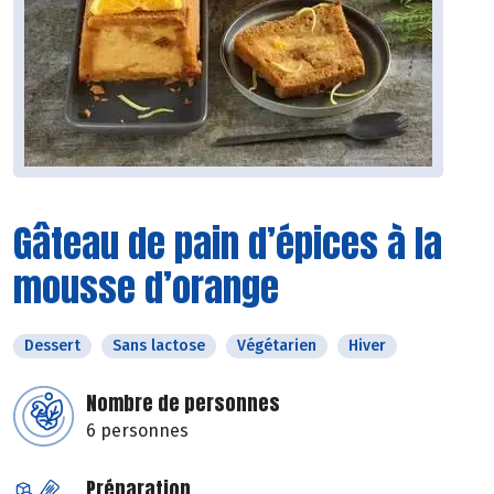
Gâteau de pain d’épices à la
mousse d’orange
Dessert
Sans lactose
Végétarien
Hiver
Nombre de personnes
6 personnes
Préparation