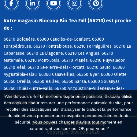
Votre magasin Biocoop Bio Tea Full (66210) est proche
de :
66210 Bolquère, 66360 Caudiès-de-Conflent, 66360
Fontpédrouse, 66210 Fontrabiouse, 66210 Formiguères, 66210 La
Cabanasse, 66210 La Llagonne, 66210 Les Angles, 66210
Matemale, 66210 Mont-Louis, 66210 Planès, 66210 Puyvalador,
66210 Réal, 66210 St-Pierre-dels-Forcats, 66210 Sauto, 66360
Ayguatébia-Talau, 66360 Canaveilles, 66360 Nyer, 66360 Olette,
66360 Oreilla, 66360 Railleu, 66360 Sansa, 66360 Souanyas,
66360 Thuès-Entre-Valls, 66760 Angoustrine-Villeneuve-des-
Escaldes, 66760 Bourg-Madame, 66760 Dorres, 66120 Egat, 66760
Afin de vous offrir la meilleure expérience possible, Biocoop utilise
Enveitg, 66800 Err
des cookies : pour assurer une performance optimale du site, pour
récolter des statistiques afin d'analyser le trafic et la performance
du site et vous proposer une navigation personnalisée en toute
sécurité. Vous pouvez changer d'avis à tout moment en
Biocoop.fr
Le réseau Biocoop
paramétrant vos cookies. OK pour vous ?
Copyright Biocoop 2026