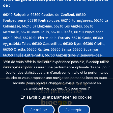
de :
66210 Bolquère, 66360 Caudiès-de-Conflent, 66360
Fontpédrouse, 66210 Fontrabiouse, 66210 Formiguères, 66210 La
Cabanasse, 66210 La Llagonne, 66210 Les Angles, 66210
Matemale, 66210 Mont-Louis, 66210 Planès, 66210 Puyvalador,
66210 Réal, 66210 St-Pierre-dels-Forcats, 66210 Sauto, 66360
Ayguatébia-Talau, 66360 Canaveilles, 66360 Nyer, 66360 Olette,
66360 Oreilla, 66360 Railleu, 66360 Sansa, 66360 Souanyas,
66360 Thuès-Entre-Valls, 66760 Angoustrine-Villeneuve-des-
Escaldes, 66760 Bourg-Madame, 66760 Dorres, 66120 Egat, 66760
Afin de vous offrir la meilleure expérience possible, Biocoop utilise
Enveitg, 66800 Err
des cookies : pour assurer une performance optimale du site, pour
récolter des statistiques afin d'analyser le trafic et la performance
du site et vous proposer une navigation personnalisée en toute
sécurité. Vous pouvez changer d'avis à tout moment en
Biocoop.fr
Le réseau Biocoop
paramétrant vos cookies. OK pour vous ?
Copyright Biocoop 2026
En savoir plus et paramétrer les cookies
Je refuse
J'accepte