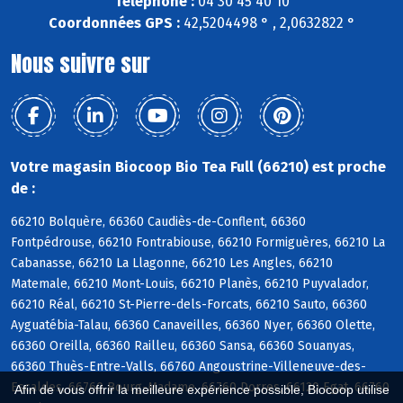
Téléphone :
04 30 45 40 10
Coordonnées GPS :
42,5204498 ° , 2,0632822 °
Nous suivre sur
Votre magasin Biocoop Bio Tea Full (66210) est proche
de :
66210 Bolquère, 66360 Caudiès-de-Conflent, 66360
Fontpédrouse, 66210 Fontrabiouse, 66210 Formiguères, 66210 La
Cabanasse, 66210 La Llagonne, 66210 Les Angles, 66210
Matemale, 66210 Mont-Louis, 66210 Planès, 66210 Puyvalador,
66210 Réal, 66210 St-Pierre-dels-Forcats, 66210 Sauto, 66360
Ayguatébia-Talau, 66360 Canaveilles, 66360 Nyer, 66360 Olette,
66360 Oreilla, 66360 Railleu, 66360 Sansa, 66360 Souanyas,
66360 Thuès-Entre-Valls, 66760 Angoustrine-Villeneuve-des-
Escaldes, 66760 Bourg-Madame, 66760 Dorres, 66120 Egat, 66760
Afin de vous offrir la meilleure expérience possible, Biocoop utilise