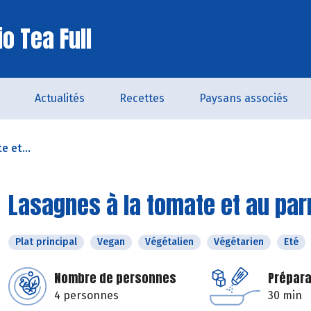
o Tea Full
Actualités
Recettes
Paysans associés
 et...
Lasagnes à la tomate et au pa
Plat principal
Vegan
Végétalien
Végétarien
Eté
Nombre de personnes
Prépara
4 personnes
30 min