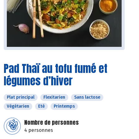
Pad Thaï au tofu fumé et
légumes d’hiver
Plat principal
Flexitarien
Sans lactose
Végétarien
Eté
Printemps
Nombre de personnes
4 personnes