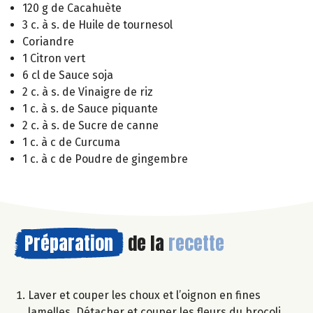
120 g de Cacahuète
3 c. à s. de Huile de tournesol
Coriandre
1 Citron vert
6 cl de Sauce soja
2 c. à s. de Vinaigre de riz
1 c. à s. de Sauce piquante
2 c. à s. de Sucre de canne
1 c. à c de Curcuma
1 c. à c de Poudre de gingembre
Préparation
de la
recette
Laver et couper les choux et l’oignon en fines
lamelles. Détacher et couper les fleurs du brocoli,