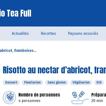
o Tea Full
Actualités
Recettes
Paysans associés
abricot, framboises...
Risotto au nectar d’abricot, fr
Dessert
Flexitarien
Sans gluten
Végétarien
Eté
Nombre de personnes
Prépara
4 personnes
20 min