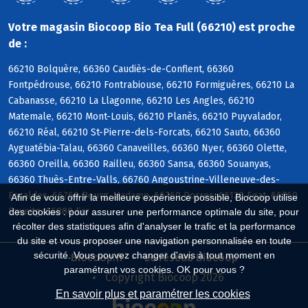
Votre magasin Biocoop Bio Tea Full (66210) est proche
de :
66210 Bolquère, 66360 Caudiès-de-Conflent, 66360
Fontpédrouse, 66210 Fontrabiouse, 66210 Formiguères, 66210 La
Cabanasse, 66210 La Llagonne, 66210 Les Angles, 66210
Matemale, 66210 Mont-Louis, 66210 Planès, 66210 Puyvalador,
66210 Réal, 66210 St-Pierre-dels-Forcats, 66210 Sauto, 66360
Ayguatébia-Talau, 66360 Canaveilles, 66360 Nyer, 66360 Olette,
66360 Oreilla, 66360 Railleu, 66360 Sansa, 66360 Souanyas,
66360 Thuès-Entre-Valls, 66760 Angoustrine-Villeneuve-des-
Escaldes, 66760 Bourg-Madame, 66760 Dorres, 66120 Egat, 66760
Afin de vous offrir la meilleure expérience possible, Biocoop utilise
Enveitg, 66800 Err
des cookies : pour assurer une performance optimale du site, pour
récolter des statistiques afin d'analyser le trafic et la performance
du site et vous proposer une navigation personnalisée en toute
sécurité. Vous pouvez changer d'avis à tout moment en
Biocoop.fr
Le réseau Biocoop
paramétrant vos cookies. OK pour vous ?
Copyright Biocoop 2026
En savoir plus et paramétrer les cookies