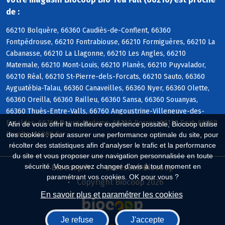
de :
66210 Bolquère, 66360 Caudiès-de-Conflent, 66360
Fontpédrouse, 66210 Fontrabiouse, 66210 Formiguères, 66210 La
Cabanasse, 66210 La Llagonne, 66210 Les Angles, 66210
Matemale, 66210 Mont-Louis, 66210 Planès, 66210 Puyvalador,
66210 Réal, 66210 St-Pierre-dels-Forcats, 66210 Sauto, 66360
Ayguatébia-Talau, 66360 Canaveilles, 66360 Nyer, 66360 Olette,
66360 Oreilla, 66360 Railleu, 66360 Sansa, 66360 Souanyas,
66360 Thuès-Entre-Valls, 66760 Angoustrine-Villeneuve-des-
Escaldes, 66760 Bourg-Madame, 66760 Dorres, 66120 Egat, 66760
Afin de vous offrir la meilleure expérience possible, Biocoop utilise
Enveitg, 66800 Err
des cookies : pour assurer une performance optimale du site, pour
récolter des statistiques afin d'analyser le trafic et la performance
du site et vous proposer une navigation personnalisée en toute
sécurité. Vous pouvez changer d'avis à tout moment en
Biocoop.fr
Le réseau Biocoop
paramétrant vos cookies. OK pour vous ?
Copyright Biocoop 2026
En savoir plus et paramétrer les cookies
Je refuse
J'accepte