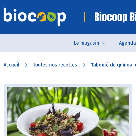
Biocoop Bi
Le magasin
Agenda
Accueil
Toutes nos recettes
Taboulé de quinoa, c