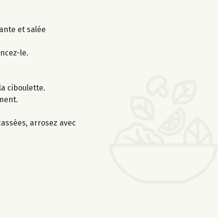
lante et salée
ncez-le.
a ciboulette.
ment.
ncassées, arrosez avec