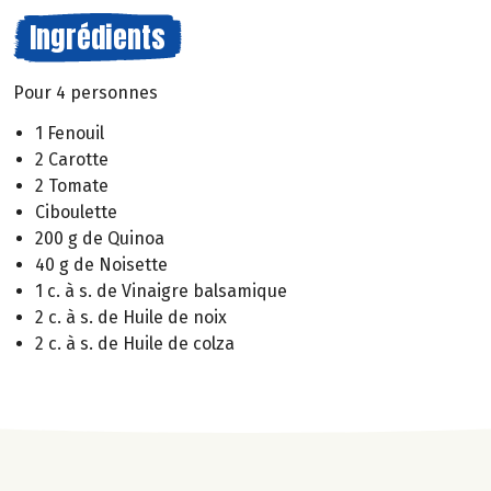
Ingrédients
Pour 4 personnes
1 Fenouil
2 Carotte
2 Tomate
Ciboulette
200 g de Quinoa
40 g de Noisette
1 c. à s. de Vinaigre balsamique
2 c. à s. de Huile de noix
2 c. à s. de Huile de colza