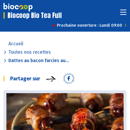
Biocoop Bio Tea Full
Prochaine ouverture : Lundi 09:00
Accueil
Toutes nos recettes
Dattes au bacon farcies au...
Partager sur