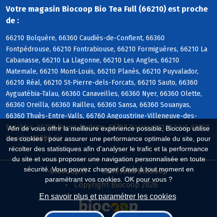
Votre magasin Biocoop Bio Tea Full (66210) est proche
de :
66210 Bolquère, 66360 Caudiès-de-Conflent, 66360
Fontpédrouse, 66210 Fontrabiouse, 66210 Formiguères, 66210 La
Cabanasse, 66210 La Llagonne, 66210 Les Angles, 66210
Matemale, 66210 Mont-Louis, 66210 Planès, 66210 Puyvalador,
66210 Réal, 66210 St-Pierre-dels-Forcats, 66210 Sauto, 66360
Ayguatébia-Talau, 66360 Canaveilles, 66360 Nyer, 66360 Olette,
66360 Oreilla, 66360 Railleu, 66360 Sansa, 66360 Souanyas,
66360 Thuès-Entre-Valls, 66760 Angoustrine-Villeneuve-des-
Escaldes, 66760 Bourg-Madame, 66760 Dorres, 66120 Egat, 66760
Afin de vous offrir la meilleure expérience possible, Biocoop utilise
Enveitg, 66800 Err
des cookies : pour assurer une performance optimale du site, pour
récolter des statistiques afin d'analyser le trafic et la performance
du site et vous proposer une navigation personnalisée en toute
sécurité. Vous pouvez changer d'avis à tout moment en
Biocoop.fr
Le réseau Biocoop
paramétrant vos cookies. OK pour vous ?
Copyright Biocoop 2026
En savoir plus et paramétrer les cookies