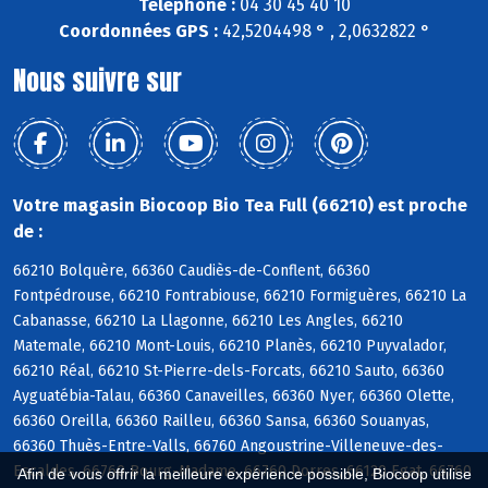
Téléphone :
04 30 45 40 10
Coordonnées GPS :
42,5204498 ° , 2,0632822 °
Nous suivre sur
Votre magasin Biocoop Bio Tea Full (66210) est proche
de :
66210 Bolquère, 66360 Caudiès-de-Conflent, 66360
Fontpédrouse, 66210 Fontrabiouse, 66210 Formiguères, 66210 La
Cabanasse, 66210 La Llagonne, 66210 Les Angles, 66210
Matemale, 66210 Mont-Louis, 66210 Planès, 66210 Puyvalador,
66210 Réal, 66210 St-Pierre-dels-Forcats, 66210 Sauto, 66360
Ayguatébia-Talau, 66360 Canaveilles, 66360 Nyer, 66360 Olette,
66360 Oreilla, 66360 Railleu, 66360 Sansa, 66360 Souanyas,
66360 Thuès-Entre-Valls, 66760 Angoustrine-Villeneuve-des-
Escaldes, 66760 Bourg-Madame, 66760 Dorres, 66120 Egat, 66760
Afin de vous offrir la meilleure expérience possible, Biocoop utilise