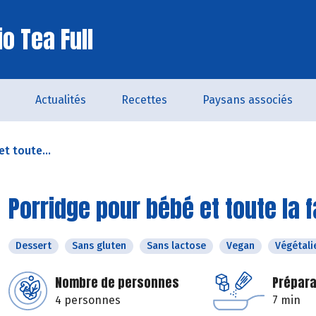
o Tea Full
Actualités
Recettes
Paysans associés
t toute...
Porridge pour bébé et toute la f
Dessert
Sans gluten
Sans lactose
Vegan
Végétali
Nombre de personnes
Prépara
4 personnes
7 min