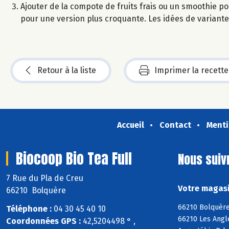
Ajouter de la compote de fruits frais ou un smoothie p
pour une version plus croquante. Les idées de variantes
Retour à la liste
Imprimer la recette
Accueil
Contact
Menti
Biocoop Bio Tea Full
Nous suiv
7 Rue du Pla de Creu
Votre magasi
66210 Bolquère
66210 Bolquère
Téléphone :
04 30 45 40 10
66210 Les Angle
Coordonnées GPS :
42,5204498 ° ,