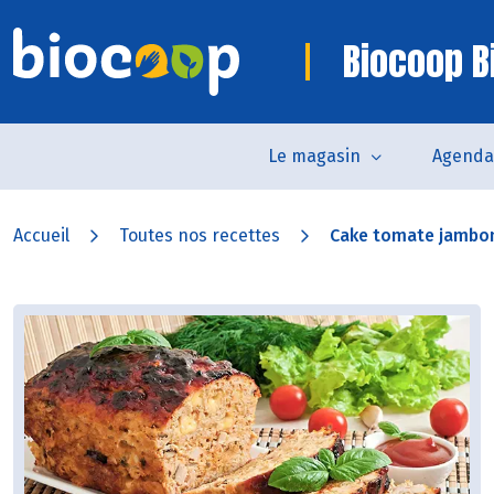
Biocoop Bi
Le magasin
Agenda
Accueil
Toutes nos recettes
Cake tomate jambo