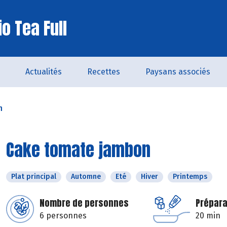
o Tea Full
Actualités
Recettes
Paysans associés
n
Cake tomate jambon
Plat principal
Automne
Eté
Hiver
Printemps
Nombre de personnes
Prépara
6 personnes
20 min