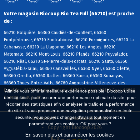
Votre magasin Biocoop Bio Tea Full (66210) est proche
de :
66210 Bolquère, 66360 Caudiès-de-Conflent, 66360
Fontpédrouse, 66210 Fontrabiouse, 66210 Formiguères, 66210 La
Cabanasse, 66210 La Llagonne, 66210 Les Angles, 66210
Matemale, 66210 Mont-Louis, 66210 Planès, 66210 Puyvalador,
66210 Réal, 66210 St-Pierre-dels-Forcats, 66210 Sauto, 66360
Ayguatébia-Talau, 66360 Canaveilles, 66360 Nyer, 66360 Olette,
66360 Oreilla, 66360 Railleu, 66360 Sansa, 66360 Souanyas,
66360 Thuès-Entre-Valls, 66760 Angoustrine-Villeneuve-des-
Escaldes, 66760 Bourg-Madame, 66760 Dorres, 66120 Egat, 66760
Afin de vous offrir la meilleure expérience possible, Biocoop utilise
Enveitg, 66800 Err
des cookies : pour assurer une performance optimale du site, pour
récolter des statistiques afin d'analyser le trafic et la performance
du site et vous proposer une navigation personnalisée en toute
sécurité. Vous pouvez changer d'avis à tout moment en
Biocoop.fr
Le réseau Biocoop
paramétrant vos cookies. OK pour vous ?
Copyright Biocoop 2026
En savoir plus et paramétrer les cookies