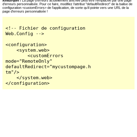
Remarques :
La page d'erreurs actuellement affichée peut être remplacée par une page
d'erreurs personnalisée. Pour ce faire, modifiez l'attribut "defaultRedirect" de la balise de
configuration <customErrors> de l'application, de sorte qu'il pointe vers une URL de la
page d'erreurs personnalisée !
<!-- Fichier de configuration 
Web.Config -->

<configuration>

    <system.web>

        <customErrors 
mode="RemoteOnly" 
defaultRedirect="mycustompage.h
tm"/>

    </system.web>

</configuration>