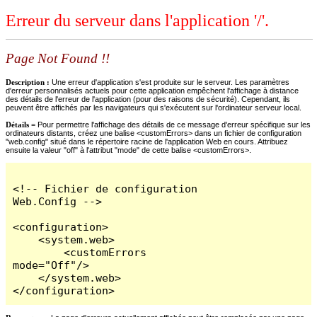
Erreur du serveur dans l'application '/'.
Page Not Found !!
Description :
Une erreur d'application s'est produite sur le serveur. Les paramètres
d'erreur personnalisés actuels pour cette application empêchent l'affichage à distance
des détails de l'erreur de l'application (pour des raisons de sécurité). Cependant, ils
peuvent être affichés par les navigateurs qui s'exécutent sur l'ordinateur serveur local.
Détails =
Pour permettre l'affichage des détails de ce message d'erreur spécifique sur les
ordinateurs distants, créez une balise <customErrors> dans un fichier de configuration
"web.config" situé dans le répertoire racine de l'application Web en cours. Attribuez
ensuite la valeur "off" à l'attribut "mode" de cette balise <customErrors>.
<!-- Fichier de configuration 
Web.Config -->

<configuration>

    <system.web>

        <customErrors 
mode="Off"/>

    </system.web>

</configuration>